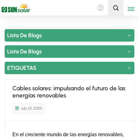
Español
Obtenga una cotización
Lista De Blogs
English
Lista De Blogs
Deutsch
русский
ETIQUETAS
italiano
Cables solares: impulsando el futuro de las
español
energías renovables
português
July 22, 2025
Nederlands
En el creciente mundo de las energías renovables,
العربية