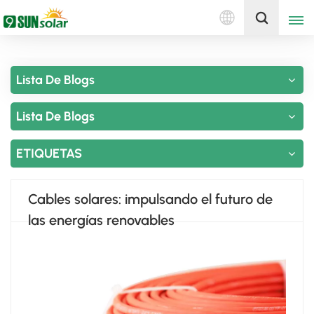
Español
Obtenga una cotización
Lista De Blogs
English
Lista De Blogs
Deutsch
русский
ETIQUETAS
italiano
Cables solares: impulsando el futuro de
español
las energías renovables
português
Nederlands
العربية