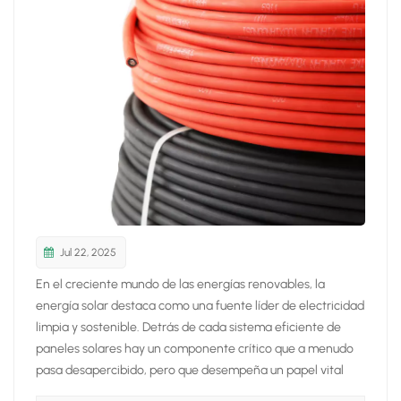
日本語
한국의
Jul 22, 2025
En el creciente mundo de las energías renovables, la
energía solar destaca como una fuente líder de electricidad
limpia y sostenible. Detrás de cada sistema eficiente de
paneles solares hay un componente crítico que a menudo
pasa desapercibido, pero que desempeña un papel vital
para garantizar un rendimiento óptimo: cables solaresEstos