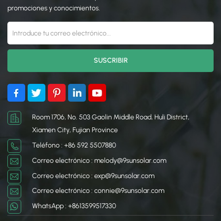
de los paneles para
dependencia de los
promociones y conocimientos.
maximizar la producción
combustibles fósiles y
de energía. Estos sistemas
disminuir las emisiones de
son versátiles y se
carbono. Son altamente
adaptan a diversos
escalables, lo que los hace
terrenos y configuraciones
adecuados para proyectos
de paneles, incluidas
a escala de servicios
opciones de seguimiento e
públicos que pueden
inclinación fija. Los
impulsar comunidades o
sistemas solares terrestres
industrias enteras. Además,
se utilizan comúnmente en
los sistemas montados en
Room 1706, No. 503 Gaolin Middle Road, Huli District,
proyectos y granjas solares
el suelo se pueden
Xiamen City, Fujian Province
a gran escala donde la
optimizar para la
Teléfono : +86 592 5507880
instalación en tejados no
exposición a la luz solar y
es factible. Su durabilidad,
son más fáciles de
Correo electrónico : melody@9sunsolar.com
facilidad de instalación y
mantener en comparación
Correo electrónico : exp@9sunsolar.com
adaptabilidad los
con las instalaciones en la
Correo electrónico : connie@9sunsolar.com
convierten en una solución
azotea.
eficiente para aprovechar
WhatsApp : +8613599517330
la energía solar.