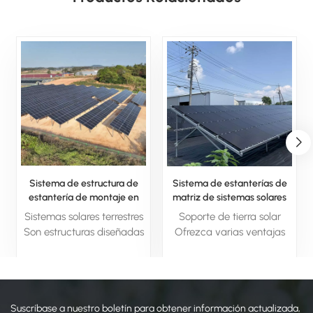
Sistema de estructura de
Sistema de estanterías de
estantería de montaje en
matriz de sistemas solares
tierra con panel solar
fotovoltaicos montados en
Sistemas solares terrestres
Soporte de tierra solar
fotovoltaico de aluminio
el suelo
Son estructuras diseñadas
Ofrezca varias ventajas
para soportar paneles
clave, incluida la
solares instalados en el
capacidad de generar
suelo. Proporcionan una
grandes cantidades de
base estable, optimizando
energía limpia y renovable,
Suscríbase a nuestro boletín para obtener información actualizada,
el ángulo y la orientación
reduciendo la