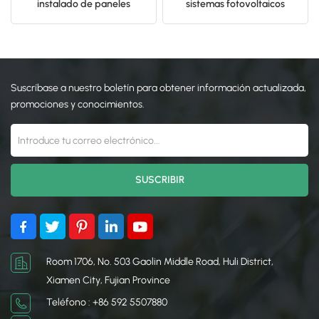
instalado de paneles
sistemas fotovoltaicos
solares de montaje en tierra
montados en el suelo
日本語
en el suelo
한국의
Suscríbase a nuestro boletín para obtener información actualizada,
promociones y conocimientos.
Room 1706, No. 503 Gaolin Middle Road, Huli District,
Xiamen City, Fujian Province
Teléfono : +86 592 5507880