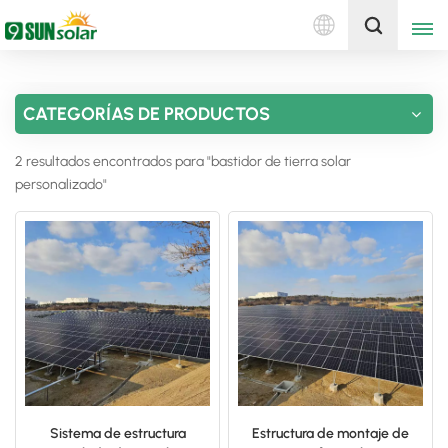
Español
Obtenga una cotización
CATEGORÍAS DE PRODUCTOS
English
2 resultados encontrados para "bastidor de tierra solar
Deutsch
personalizado"
русский
italiano
español
português
Nederlands
Sistema de estructura
Estructura de montaje de
العربية