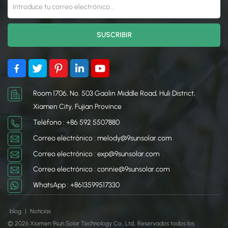
de energía. Estos sistemas
disminuir las emisiones de
son versátiles y se
carbono. Son altamente
adaptan a diversos
escalables, lo que los hace
terrenos y configuraciones
adecuados para proyectos
de paneles, incluidas
a escala de servicios
opciones de seguimiento e
públicos que pueden
inclinación fija. Los
impulsar comunidades o
sistemas solares terrestres
industrias enteras. Además,
se utilizan comúnmente en
los sistemas montados en
Room 1706, No. 503 Gaolin Middle Road, Huli District,
proyectos y granjas solares
el suelo se pueden
Xiamen City, Fujian Province
a gran escala donde la
optimizar para la
Teléfono : +86 592 5507880
instalación en tejados no
exposición a la luz solar y
es factible. Su durabilidad,
son más fáciles de
Correo electrónico : melody@9sunsolar.com
facilidad de instalación y
mantener en comparación
Correo electrónico : exp@9sunsolar.com
adaptabilidad los
con las instalaciones en la
Correo electrónico : connie@9sunsolar.com
convierten en una solución
azotea.
eficiente para aprovechar
WhatsApp : +8613599517330
la energía solar.
blog
|
Noticias
© 2026 Xiamen 9sun Solar Technology Co., Ltd.. Reservados todos los