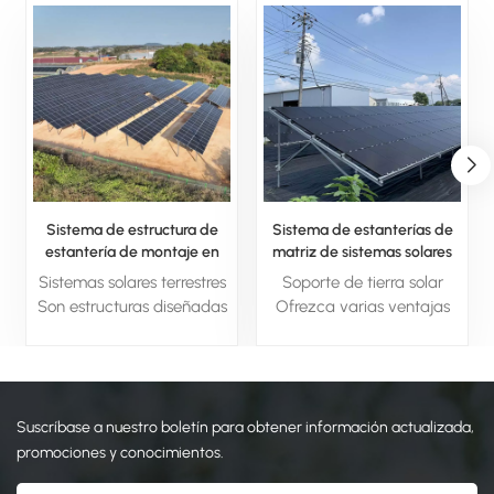
Sistema de estructura de
Sistema de estanterías de
estantería de montaje en
matriz de sistemas solares
tierra con panel solar
fotovoltaicos montados en
Sistemas solares terrestres
Soporte de tierra solar
fotovoltaico de aluminio
el suelo
Son estructuras diseñadas
Ofrezca varias ventajas
para soportar paneles
clave, incluida la
solares instalados en el
capacidad de generar
suelo. Proporcionan una
grandes cantidades de
base estable, optimizando
energía limpia y renovable,
Suscríbase a nuestro boletín para obtener información actualizada,
el ángulo y la orientación
reduciendo la
de los paneles para
dependencia de los
promociones y conocimientos.
maximizar la producción
combustibles fósiles y