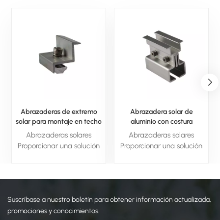
Abrazaderas de extremo
Abrazadera solar de
solar para montaje en techo
aluminio con costura
de paneles solares
permanente para sistema
Abrazaderas solares
Abrazaderas solares
solar
Proporcionar una solución
Proporcionar una solución
esencial y confiable para
esencial y confiable para
asegurar los paneles
asegurar los paneles
solares en su lugar. Con
solares en su lugar. Con
materiales duraderos, fácil
materiales duraderos, fácil
Suscríbase a nuestro boletín para obtener información actualizada,
instalación y propiedades
instalación y propiedades
resistentes a la intemperie,
resistentes a la intemperie,
promociones y conocimientos.