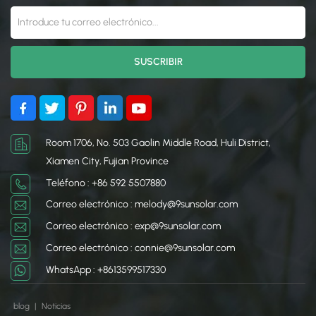
estas abrazaderas
estas abrazaderas
garantizan que su sistema
garantizan que su sistema
solar permanezca seguro,
solar permanezca seguro,
estable y eficiente a largo
estable y eficiente a largo
plazo.
plazo.
Room 1706, No. 503 Gaolin Middle Road, Huli District,
Xiamen City, Fujian Province
Teléfono : +86 592 5507880
Correo electrónico : melody@9sunsolar.com
Correo electrónico : exp@9sunsolar.com
Correo electrónico : connie@9sunsolar.com
WhatsApp : +8613599517330
blog
|
Noticias