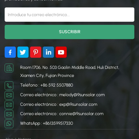
estas abrazaderas
estas abrazaderas
garantizan que su sistema
garantizan que su sistema
solar permanezca seguro,
solar permanezca seguro,
estable y eficiente a largo
estable y eficiente a largo
plazo.
plazo.
Room 1706, No. 503 Gaolin Middle Road, Huli District,
Xiamen City, Fujian Province
Teléfono : +86 592 5507880
Correo electrónico : melody@9sunsolar.com
Correo electrónico : exp@9sunsolar.com
Correo electrónico : connie@9sunsolar.com
WhatsApp : +8613599517330