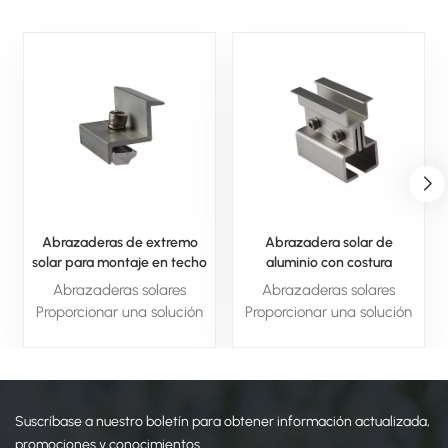
Abrazaderas de extremo
Abrazadera solar de
solar para montaje en techo
aluminio con costura
de paneles solares
permanente para sistema
Abrazaderas solares
Abrazaderas solares
solar
Proporcionar una solución
Proporcionar una solución
esencial y confiable para
esencial y confiable para
asegurar los paneles
asegurar los paneles
solares en su lugar. Con
solares en su lugar. Con
materiales duraderos, fácil
materiales duraderos, fácil
Suscríbase a nuestro boletín para obtener información actualizada,
instalación y propiedades
instalación y propiedades
resistentes a la intemperie,
resistentes a la intemperie,
promociones y conocimientos.