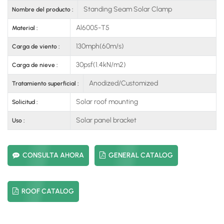
Standing Seam Solar Clamp
Nombre del producto :
Al6005-T5
Material :
130mph(60m/s)
Carga de viento :
30psf(1.4kN/m2)
Carga de nieve :
Anodized/Customized
Tratamiento superficial :
Solar roof mounting
Solicitud :
Solar panel bracket
Uso :
CONSULTA AHORA
GENERAL CATALOG
ROOF CATALOG