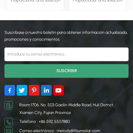
esencial y confiable para
esencial y confiable para
asegurar los paneles
asegurar los paneles
solares en su lugar. Con
solares en su lugar. Con
materiales duraderos, fácil
materiales duraderos, fácil
Suscríbase a nuestro boletín para obtener información actualizada,
instalación y propiedades
instalación y propiedades
resistentes a la intemperie,
resistentes a la intemperie,
promociones y conocimientos.
estas abrazaderas
estas abrazaderas
garantizan que su sistema
garantizan que su sistema
solar permanezca seguro,
solar permanezca seguro,
estable y eficiente a largo
estable y eficiente a largo
plazo.
plazo.
Room 1706, No. 503 Gaolin Middle Road, Huli District,
Xiamen City, Fujian Province
Teléfono : +86 592 5507880
Correo electrónico : melody@9sunsolar.com