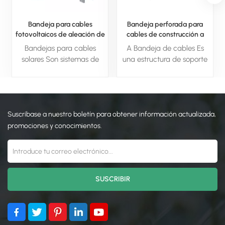
Bandeja para cables
Bandeja perforada para
fotovoltaicos de aleación de
cables de construcción a
aluminio para proyectos
precio de fábrica
Bandejas para cables
A Bandeja de cables Es
solares
solares Son sistemas de
una estructura de soporte
soporte especializados
abierta, similar a una
diseñados para organizar
escalera o canaleta, que
y proteger de forma
se utiliza para sujetar y
segura el cableado en
organizar de forma segura
Suscríbase a nuestro boletín para obtener información actualizada,
instalaciones fotovoltaicas.
cables eléctricos en
Ofrecen una gestión
edificios o instalaciones
promociones y conocimientos.
duradera y resistente a la
industriales. Proporciona
intemperie para las
una ruta protegida para
conexiones eléctricas de
cables de alimentación,
los paneles solares.
datos y comunicaciones, lo
que facilita la instalación,
el mantenimiento y futuras
ampliaciones. A diferencia
de los conductos cerrados,