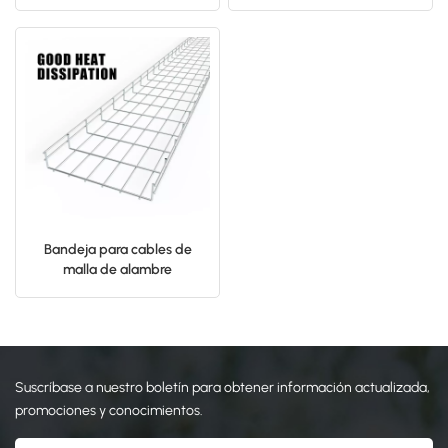
de aluminio para proyectos
precio de fábrica
solares
日本語
한국의
Bandeja para cables de
malla de alambre
galvanizado revestido y
soldado para soporte de
cables
Suscríbase a nuestro boletín para obtener información actualizada,
promociones y conocimientos.