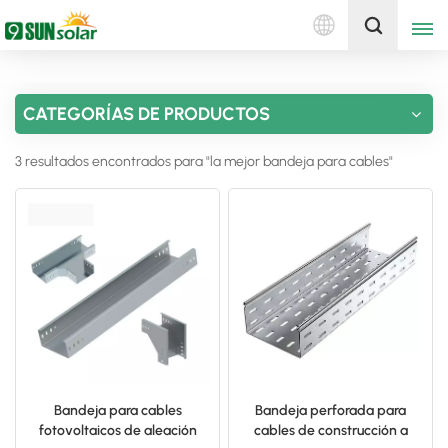
Español
Obtenga una cotización
CATEGORÍAS DE PRODUCTOS
English
3 resultados encontrados para "la mejor bandeja para cables"
Deutsch
русский
italiano
español
português
Nederlands
Bandeja para cables
Bandeja perforada para
fotovoltaicos de aleación
cables de construcción a
العربية