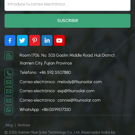
Room 1706, No. 503 Gaolin Middle Road, Huli District,
Xiamen City, Fujian Province
Teléfono : +86 592 5507880
Correo electrónico : melody@9sunsolar.com
Correo electrónico : exp@9sunsolar.com
Correo electrónico : connie@9sunsolar.com
WhatsApp : +8613599517330
blog
|
Noticias
© 2026 Xiamen 9sun Solar Technology Co., Ltd.. Reservados todos los