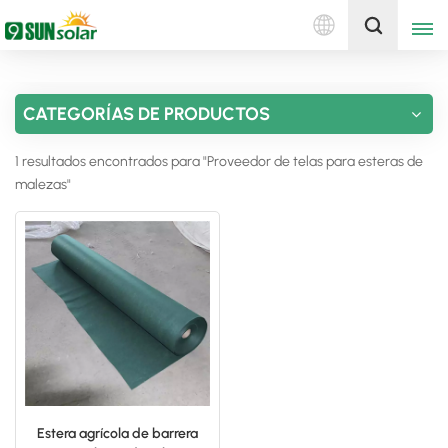
Español
Obtenga una cotización
CATEGORÍAS DE PRODUCTOS
English
1 resultados encontrados para "Proveedor de telas para esteras de
Deutsch
malezas"
русский
italiano
español
português
Nederlands
Estera agrícola de barrera
العربية