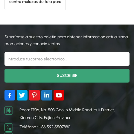
contra malezas de tela para
cubrir el suelo
日本語
한국의
Suscríbase a nuestro boletín para obtener información actualizada,
promociones y conocimientos.
Room 1706, No. 503 Gaolin Middle Road, Huli District,
Xiamen City, Fujian Province
Teléfono : +86 592 5507880