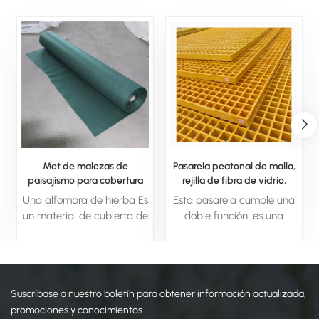
Met de malezas de
Pasarela peatonal de malla,
paisajismo para cobertura
rejilla de fibra de vidrio,
del suelo
pasarela solar FRP
Una alfombra de hierba Es
Esta pasarela cumple una
un material de cubierta de
doble función: es una
tierra duradera diseñado
superficie peatonal segura
para suprimir el
y un generador de energía
crecimiento de las malas
limpia. Aprovecha la luz
hierbas al bloquear la luz
solar mediante células
Suscríbase a nuestro boletín para obtener información actualizada,
solar y evitar que las
solares integradas en su
malas hierbas establezcan
estructura de FRP.
promociones y conocimientos.