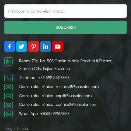
raíces. Hecho de tela tejida
o no tejida, plástico o
materiales
biodegradables, se usa
ampliamente en jardinería,
paisajismo y agricultura.
Además del control de
malezas, ayuda a retener
la humedad del suelo,
reducir la erosión y
Room 1706, No. 503 Gaolin Middle Road, Huli District,
mantener un entorno más
Xiamen City, Fujian Province
limpio y de bajo
Teléfono : +86 592 5507880
mantenimiento.
Correo electrónico : melody@9sunsolar.com
Correo electrónico : exp@9sunsolar.com
Correo electrónico : connie@9sunsolar.com
WhatsApp : +8613599517330
blog
|
Noticias