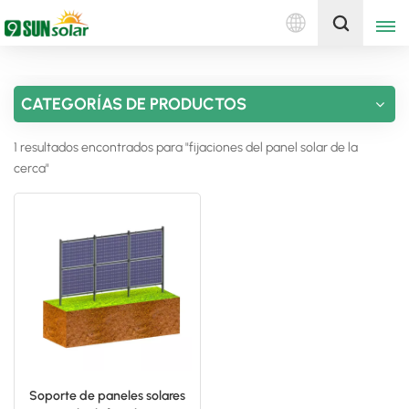
Español
Obtenga una cotización
CATEGORÍAS DE PRODUCTOS
English
1 resultados encontrados para "fijaciones del panel solar de la
Deutsch
cerca"
русский
italiano
español
português
Nederlands
Soporte de paneles solares
العربية