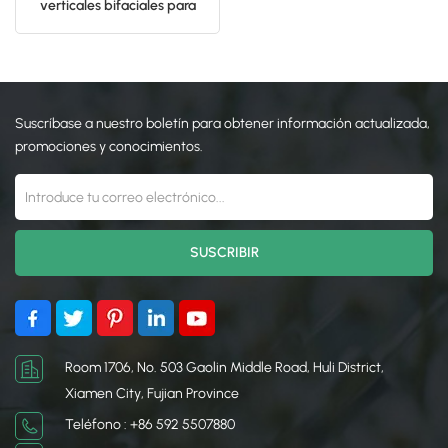
verticales bifaciales para
bastidor de granjas solares
日本語
한국의
Suscríbase a nuestro boletín para obtener información actualizada,
promociones y conocimientos.
Room 1706, No. 503 Gaolin Middle Road, Huli District,
Xiamen City, Fujian Province
Teléfono : +86 592 5507880