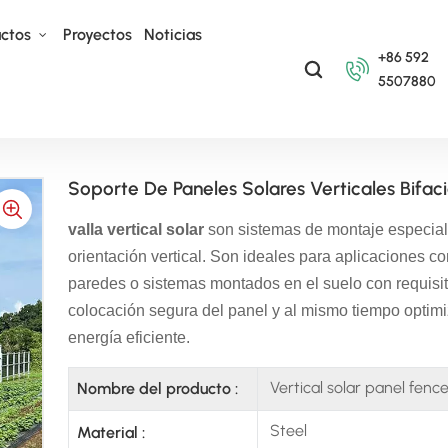
uctos
Proyectos
Noticias
+86 592
5507880
 Solares
Soporte De Paneles Solares Verticales Bifaciales Para Bastidor De Granj
Soporte De Paneles Solares Verticales Bifaci
valla vertical solar
son sistemas de montaje especial
orientación vertical. Son ideales para aplicaciones c
paredes o sistemas montados en el suelo con requisit
colocación segura del panel y al mismo tiempo optimi
energía eficiente.
Vertical solar panel fenc
Nombre del producto :
Steel
Material :