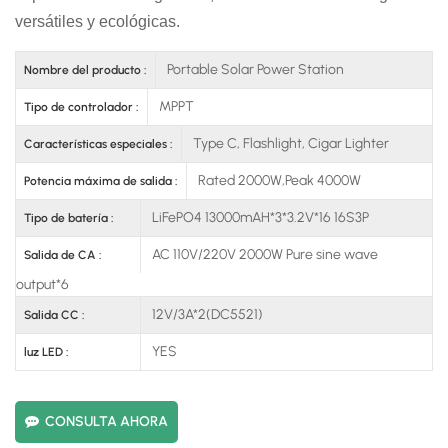
versátiles y ecológicas.
Portable Solar Power Station
Nombre del producto :
MPPT
Tipo de controlador :
Type C, Flashlight, Cigar Lighter
Características especiales :
Rated 2000W,Peak 4000W
Potencia máxima de salida :
LiFePO4 13000mAH*3*3.2V*16 16S3P
Tipo de batería :
AC 110V/220V 2000W Pure sine wave
Salida de CA :
output*6
12V/3A*2(DC5521)
Salida CC :
YES
luz LED :
CONSULTA AHORA