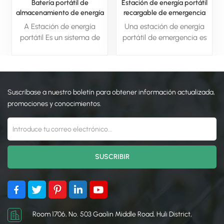
Batería portátil de
Estación de energía portátil
almacenamiento de energía
recargable de emergencia
LIFePO4 de 2480 Wh para
para camping al aire libre de
A Estación de energía
Una estación de energía
camping al aire libre y
3584 Wh
portátil Es un sistema de
portátil de emergencia es
suministro de energía de
batería recargable y
un dispositivo compacto y
emergencia.
compacto que almacena
recargable diseñado para
electricidad para
proporcionar electricidad
alimentar diversos
instantánea durante cortes
Suscríbase a nuestro boletín para obtener información actualizada,
dispositivos y
de energía, desastres
electrodomésticos en
naturales o situaciones sin
promociones y conocimientos.
cualquier lugar.
acceso a la red eléctrica.
Generalmente cuenta con
Almacena energía en una
múltiples puertos de salida
batería interna de alta
(CA, CC, USB) y se puede
capacidad y cuenta con
recargar mediante
múltiples puertos de salida
enchufes de pared,
(CA, CC, USB) para
cargadores de coche o
mantener en
paneles solares, lo que lo
funcionamiento de forma
hace ideal para aventuras
fiable dispositivos
al aire libre, como fuente
esenciales como equipos
Room 1706, No. 503 Gaolin Middle Road, Huli District,