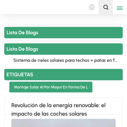
Español
Obtenga una cotización
Lista De Blogs
English
Lista De Blogs
Deutsch
русский
ETIQUETAS
italiano
Revolución de la energía renovable: el
español
impacto de las coches solares
português
Nederlands
العربية