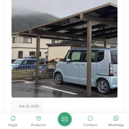
日本語
한국의
Feb 25, 2025
Revolución de la energía renovable: el impacto de las
coches solares Park Smarter, Power más verde: descubre
las ventajas de las coches solares A medida que la
sostenibilidad toma el centro del escenario en nuestras
vidas, cochera solar se están convirtiendo en una solución
Hogar
Productos
Contacto
WhatsApp
innovadora para la generación de energía y el uso eficiente