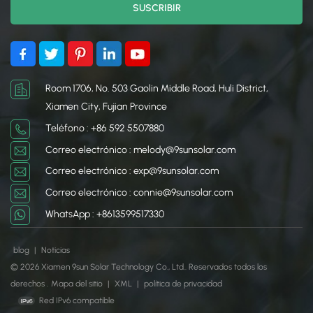
日本語
한국의
Room 1706, No. 503 Gaolin Middle Road, Huli District,
Xiamen City, Fujian Province
Teléfono : +86 592 5507880
Correo electrónico : melody@9sunsolar.com
Correo electrónico : exp@9sunsolar.com
Correo electrónico : connie@9sunsolar.com
WhatsApp : +8613599517330
blog
|
Noticias
© 2026 Xiamen 9sun Solar Technology Co., Ltd.. Reservados todos los
derechos .
Mapa del sitio
|
XML
|
política de privacidad
Red IPv6 compatible