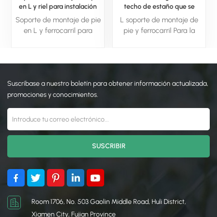
en L y riel para instalación
techo de estaño que se
en techo
agachan con el pie
Soporte de montaje de pie
L soporte de montaje de
en L y ferrocarril para
pie y ferrocarril Para la
instalación en techo es un
instalación del techo es un
componente esencial para
componente esencial para
los sistemas de montaje de
los sistemas de montaje de
paneles solares, diseñado
paneles solares, diseñado
Suscríbase a nuestro boletín para obtener información actualizada,
específicamente para
específicamente para
asegurar rieles solares a los
asegurar rieles solares a los
promociones y conocimientos.
tejados.
tejados.
Room 1706, No. 503 Gaolin Middle Road, Huli District,
Xiamen City, Fujian Province