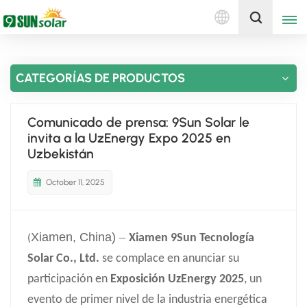
Español
Obtenga una cotización
CATEGORÍAS DE PRODUCTOS
English
Deutsch
Comunicado de prensa: 9Sun Solar le
invita a la UzEnergy Expo 2025 en
русский
Uzbekistán
italiano
October 11, 2025
español
Xiamen, China)
–
português
Xiamen 9Sun Tecnología
(
Solar Co., Ltd.
se complace en anunciar su
Nederlands
participación en
Exposición UzEnergy 2025
, un
العربية
evento de primer nivel de la industria energética