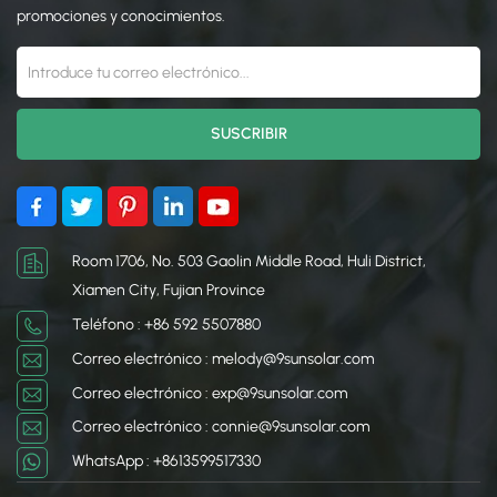
Desempeña un papel
adecuada para una
promociones y conocimientos.
crucial en la optimización
captura de energía
del rendimiento y la
óptima. Está diseñado
durabilidad de los sistemas
para ser compatible con
de energía solar al
varios materiales para
proporcionar una
techos y proporciona una
estructura de soporte
base duradera y resistente
confiable y resistente a la
a la intemperie para las
intemperie.
instalaciones solares.
Room 1706, No. 503 Gaolin Middle Road, Huli District,
Xiamen City, Fujian Province
Teléfono : +86 592 5507880
Correo electrónico : melody@9sunsolar.com
Correo electrónico : exp@9sunsolar.com
Correo electrónico : connie@9sunsolar.com
WhatsApp : +8613599517330