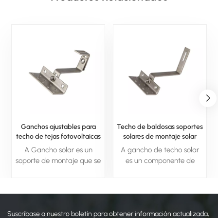
Ganchos ajustables para
Techo de baldosas soportes
techo de tejas fotovoltaicas
solares de montaje solar
solares para montaje en
gancho de techo ajustable
A Gancho solar es un
A gancho de techo solar
techo solar
soporte de montaje que se
es un componente de
utiliza para fijar de forma
montaje utilizado para
segura paneles solares a
conectar de forma segura
varios tipos de techo,
los paneles solares a los
asegurando una alineación
tejados, asegurando la
Suscríbase a nuestro boletín para obtener información actualizada,
y estabilidad adecuadas.
estabilidad y la alineación