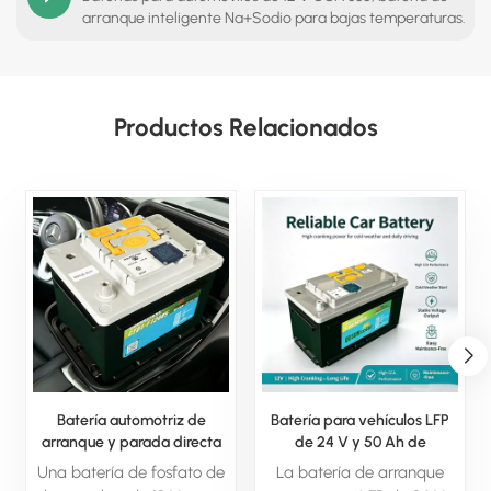
arranque inteligente Na+Sodio para bajas temperaturas.
Productos Relacionados
Batería automotriz de
Batería para vehículos LFP
arranque y parada directa
de 24 V y 50 Ah de
de fábrica de 50 Ah LFP de
capacidad, de un fabricante
Una batería de fosfato de
La batería de arranque
12 V para múltiples modelos
líder, para sistemas Start-