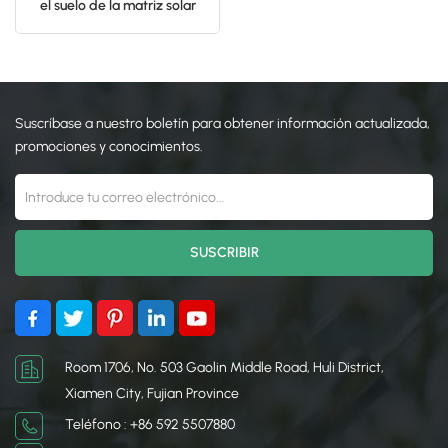
el suelo de la matriz solar
de aluminio
日本語
한국의
Suscríbase a nuestro boletín para obtener información actualizada,
promociones y conocimientos.
Room 1706, No. 503 Gaolin Middle Road, Huli District,
Xiamen City, Fujian Province
Teléfono : +86 592 5507880