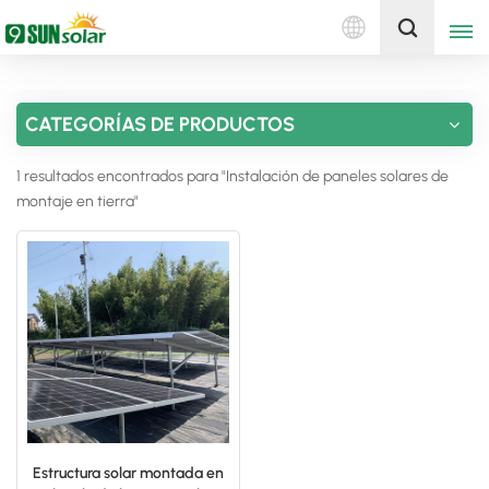
Español
Obtenga una cotización
CATEGORÍAS DE PRODUCTOS
English
1 resultados encontrados para "Instalación de paneles solares de
Deutsch
montaje en tierra"
русский
italiano
español
português
Nederlands
Estructura solar montada en
العربية