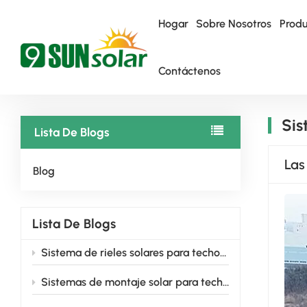
Hogar
Sobre Nosotros
Prod
Contáctenos
Hogar
Sistema De Montaje Solar Molido
Sis
Lista De Blogs
Las
Blog
Lista De Blogs
Sistema de rieles solares para techos + patas en forma de L: La opción inteligente para los instaladores de 2026.
Sistemas de montaje solar para techos planos: Soluciones de ingeniería para una instalación solar fiable y de alto rendimiento.