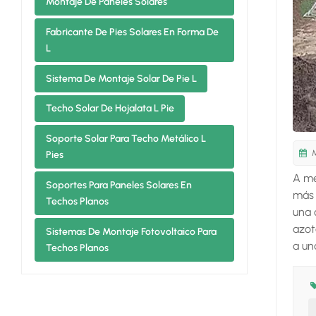
Montaje De Paneles Solares
Fabricante De Pies Solares En Forma De
L
Sistema De Montaje Solar De Pie L
Techo Solar De Hojalata L Pie
Soporte Solar Para Techo Metálico L
M
Pies
A me
Soportes Para Paneles Solares En
más 
Techos Planos
una 
azot
Sistemas De Montaje Fotovoltaico Para
a un
Techos Planos
adec
sola
sist
posi