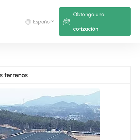
Obtenga una
Español
cotización
English
Deutsch
os terrenos
русский
italiano
español
português
Nederlands