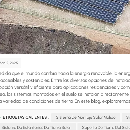
ar 12, 2025
dida que el mundo cambia hacia la energía renovable, la energí
accesibles y sostenibles. Entre las diversas opciones de instalac
opción versátil y eficiente para aplicaciones residenciales y come
ea, los sistemas montados en el suelo se instalan directamente 
a variedad de condiciones de tierra. En este blog, exploraremos 
uadas para los sistemas de tierra solar y resaltaremos sus num
r Los sistemas de tierra solar son matrices fotovoltaicas (PV) ins
ETIQUETAS CALIENTES :
Sistema De Montaje Solar Molido
S
emas generalmente están montados en cuadros o bastidores que 
Sistema De Estanterías De Tierra Solar
Soporte De Tierra Del Sis
cionamiento óptimo para capturar la luz solar. Los sistemas mo