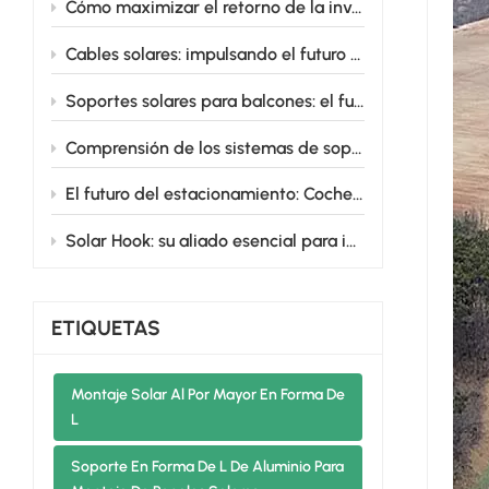
Cómo maximizar el retorno de la inversión en sistemas de montaje solar para terrenos agrícolas.
Cables solares: impulsando el futuro de las energías renovables
Soportes solares para balcones: el futuro de la energía solar urbana
Comprensión de los sistemas de soporte terrestre solar: variaciones de diseño y beneficios
El futuro del estacionamiento: Cocheras solares de aluminio que impulsan tu vida
Solar Hook: su aliado esencial para instalaciones solares sin complicaciones
ETIQUETAS
Montaje Solar Al Por Mayor En Forma De
L
Soporte En Forma De L De Aluminio Para