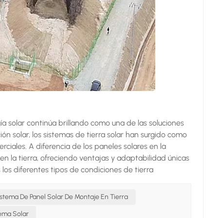
a solar continúa brillando como una de las soluciones
ión solar, los sistemas de tierra solar han surgido como
rciales. A diferencia de los paneles solares en la
en la tierra, ofreciendo ventajas y adaptabilidad únicas
los diferentes tipos de condiciones de tierra
erosos beneficios. Comprender los sistemas de tierra
taladas en el suelo en lugar de en los tejados. Estos
istema De Panel Solar De Montaje En Tierra
están anclados en la Tierra, lo que permite un
tema Solar
ntados en el suelo se pueden instalar en una amplia