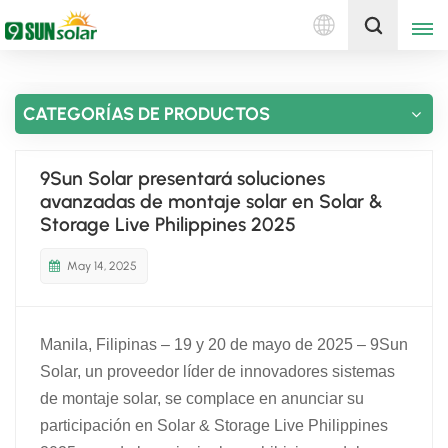
Español
Obtenga una cotización
CATEGORÍAS DE PRODUCTOS
English
Deutsch
9Sun Solar presentará soluciones
avanzadas de montaje solar en Solar &
русский
Storage Live Philippines 2025
italiano
May 14, 2025
español
Manila, Filipinas – 19 y 20 de mayo de 2025 – 9Sun
português
Solar, un proveedor líder de innovadores sistemas
Nederlands
de montaje solar, se complace en anunciar su
participación en Solar & Storage Live Philippines
العربية