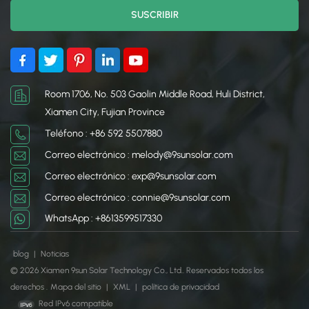
Room 1706, No. 503 Gaolin Middle Road, Huli District,
Xiamen City, Fujian Province
Teléfono : +86 592 5507880
Correo electrónico : melody@9sunsolar.com
Correo electrónico : exp@9sunsolar.com
Correo electrónico : connie@9sunsolar.com
WhatsApp : +8613599517330
blog
|
Noticias
© 2026 Xiamen 9sun Solar Technology Co., Ltd.. Reservados todos los
derechos .
Mapa del sitio
|
XML
|
política de privacidad
Red IPv6 compatible